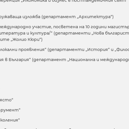
ференция „Икономика и бизнес в постпандемичния свят
дружаваща изложба (департамент „Архитектура“)
еждународно участие, посветена на 10 години магистърс
 литература и култура/“ (департаменти „Нова българист
ните „Жолио Кюри“)
локални проявления“ (департаменти „История“ и „Филос
я в България“ (департамент „Национална и международ
“
място“
трумент“
околения“