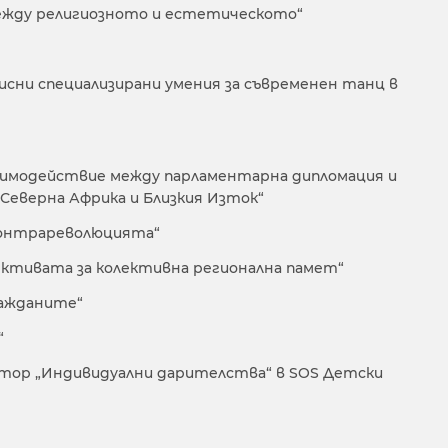
 между религиозното и естетическото“
азисни специализирани умения за съвременен танц в
заимодействие между парламентарна дипломация и
 Северна Африка и Близкия Изток“
 контрареволюцията“
ективата за колективна регионална памет“
гражданите“
“
ектор „Индивидуални дарителства“ в SOS Детски