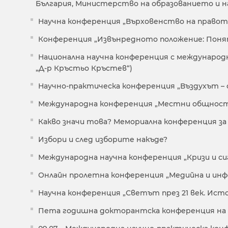
България, Министерство на образованието и н
Научна конференция „Върховенство на правото
Конференция „Извънредното положение: Понят
Национална научна конференция с международн
„Д-р Кръстьо Кръстев“)
Научно-практическа конференция „Въздухът – о
Международна конференция „Местни общности
Какво значи това? Мемориална конференция за 
Избори и след изборите накъде?
Международна научна конференция „Кризи и с
Онлайн пролетна конференция „Медийна и инф
Научна конференция „Светът през 21 век. Ис
Пета годишна докторантска конференция на НБ