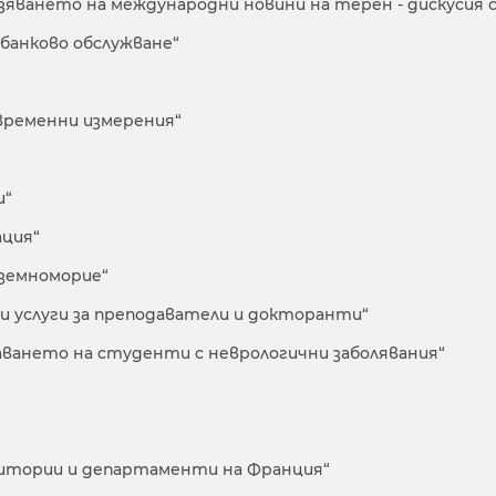
яването на международни новини на терен - дискусия 
банково обслужване“
временни измерения“
и“
ация“
иземноморие“
и услуги за преподаватели и докторанти“
аването на студенти с неврологични заболявания“
итории и департаменти на Франция“