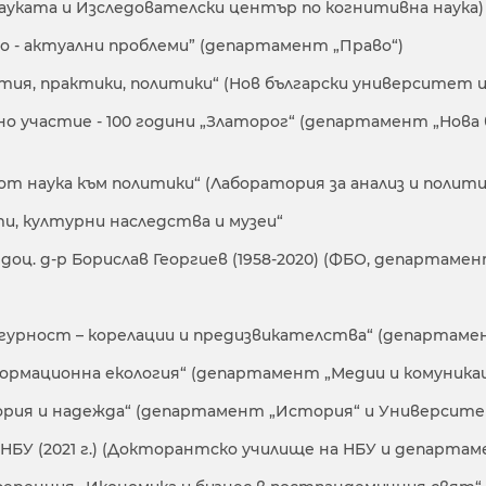
ауката и Изследователски център по когнитивна наука)
 - актуални проблеми” (департамент „Право“)
ия, практики, политики“ (Нов български университет 
о участие - 100 години „Златорог“ (департамент „Нов
т наука към политики“ (Лаборатория за анализ и полити
, културни наследства и музеи“
доц. д-р Борислав Георгиев (1958-2020) (ФБО, департаме
игурност – корелации и предизвикателства“ (департаме
ормационна екология“ (департамент „Медии и комуника
тория и надежда“ (департамент „История“ и Университе
У (2021 г.) (Докторантско училище на НБУ и департаме