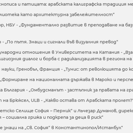
раснописа и патицата: арабската калиграфска традиция
библиотека като архитектурна забележителност“
сьор, НБУ - „Фундаментално развитие в преподаване на б
- „По пътя. Знаци и сигнали във визуалния превод“
ждународни отношения в Университета на Катания - „В
гиозния диалог и борба с радикализацията в региона на
науки, Гренобъл, Франция - „Тунис: от революцията до
 „Формиране на националната държава в Мароко и персп
ика България - „Омбудсманът - застъпник за правата на 
 на Брюксел, ULB - „Какво остава от Арабската пролет?
етско Селище София – Перник“ и Лъчезар Думанов, дир
– социална грижа и подкрепа за деца в риск“
те знаци на „Св. София“ в Константинопол/Истанбул“