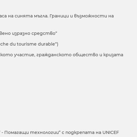
часа на синята мъгла. Граници и възможности на
твено изразно средство“
he du tourisme durable“)
еското участие, гражданското общество и кризата
- Помагащи технологии“ с подкрепата на UNICEF