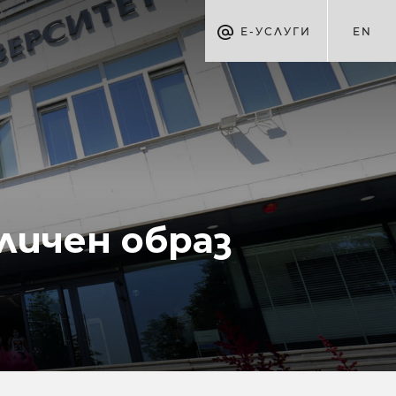
Е-УСЛУГИ
EN
личен образ