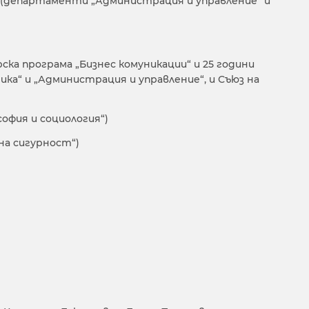
“ (департаменти „Администрация и управление“ и
ка програма „Бизнес комуникации“ и 25 години
ика“ и „Администрация и управление“, и Съюз на
офия и социология“)
на сигурност“)