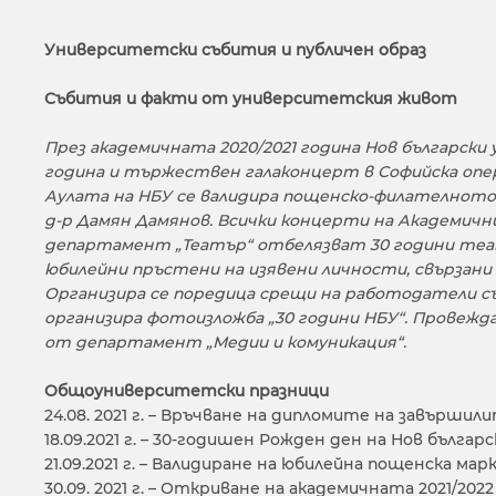
Университетски събития и публичен образ
Събития и факти от университетския живот
През академичната 2020/2021 година Нов българс
година и тържествен галаконцерт в Софийска опер
Аулата на НБУ се валидира пощенско-филателното и
д-р Дамян Дамянов. Всички концерти на Академич
департамент „Театър“ отбелязват 30 години театр
юбилейни пръстени на изявени личности, свързани
Организира се поредица срещи на работодатели със
организира фотоизложба „30 години НБУ“. Провежда
от департамент „Медии и комуникация“.
Общоуниверситетски празници
24.08. 2021 г. – Връчване на дипломите на завършили
18.09.2021 г. – 30-годишен Рожден ден на Нов бълга
21.09.2021 г. – Валидиране на юбилейна пощенска ма
30.09. 2021 г. – Откриване на академичната 2021/20