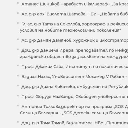
Атанас Шиников – арабист и калиграф - „За к
Ас. д-р арх. Виолета Шатова, НБУ - „Новата 
Гл. ас. д-р Татяна Соколова, хореограф и режи
условия на новите технологични поколения“
Ас. д-р Дамян Дамянов, художник и илюстратор 
Доц. д-р Даниeла Ирера, преподавател по ме
гражданско общество за засилване на междурели
Проф. Джамил Сайа, Институт по политически 
Бадиха Нахас, Университет Мохамед V Рабат -
Доц. д-р Диана Ковачева, омбудсман на Републ
Проф. Фирузе Нааванди, Свободен университет
Антония Тилкова,директор на програма „SOS Д
Селища България - „SOS Детски селища България 
Доц. д-р Тома Томов, византолог, НБУ „Скрити