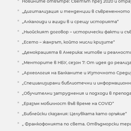
Новините отвътре: Светът през 2020 и отраз
„Дигитализация и тенденции в съвременното 
„Алкалоиди и ациди в и срещу историята“
„Ньойският договор – исторически факти и съ
„Есето – жанрът, който мисли кризите“
„Демокрацията в Америка: митове и реалност
„Менторите в НБУ, сезон 7: От идея до реализ
„Археология на Балканите и Източното Сред
„Специализирани библиотечни и информационн
„Обучителни затруднения и подходи в препод
„Еразъм мобилност във време на COVID“
„Библейски сказания: Целувката като оръжие“
„ Франкофонията по cвета. Отвъдморски тер