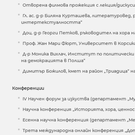
Отворена филмова прожекция с лекция/дискусия
Гл. ас. д-р Биляна Курташева, литературовед, 
интертекстуалността“
Доц. д-р Георги Петков, ръководител на хора 
Проф. Жан Мари Фюрт, Университет в Корсика, 
Д-р Моника Вихлач, Институт по политически
на демокрацията в Полша“
Димитър Божилов, кмет на район „Триадица“ н
Конференции
IV Научен форум за изкуства (департамент „Му
Научна конференция „Историята, хора, ценно
Есенна научна конференция (департамент „Мед
Трета международна онлайн конференция „Доп