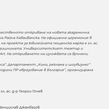
ржественото откриване на новата академична
 Райна Кабаиванска. На официална церемония в
а проекта за юбилейната пощенска марка е гл. ас.
 годишнината. Университетският театър и
Art. На откриването на изложбата са връчени
са“. Департамент „Кино, реклама и шоубизнес“
одини ПР образование в България”, организирана
. ас. д-р Георги Гочев
р Венцислав Джамбазов