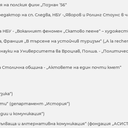
 на полския филм „Познан ’56“
редактор на сп. Следва, НБУ -„Яворов и Ролинг Стоунс в 
на НБУ - „Вокалният феномен „Скатово пеене“ – художес
Франция „В търсене на устойчив туризъм“ („A la recherc
 науки на Университета ва Вроцлав, Полша. - „Политич
а Столична община - „Актовете на един почти кмет“
зика“)
сти“ (департамент „История“)
ии и комуникация“)
ълваща и алтернативна комуникация“ (фондация „АСИСТ 