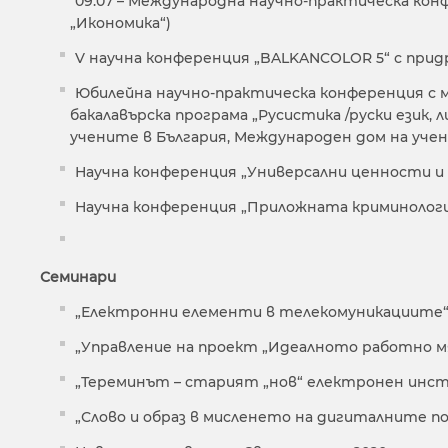
09.07 – Международна научно-практическа кон
„Икономика“)
V научна конференция „BALKANCOLOR 5“ с при
Юбилейна научно-практическа конференция с м
бакалавърска програма „Русистика /руски език,
учените в България, Международен дом на уче
Научна конференция „Универсални ценности и 
Научна конференция „Приложната криминологи
Семинари
„Електронни елементи в телекомуникациите
„Управление на проект „Идеалното работно 
„Тереминът – старият „нов“ електронен инс
„Слово и образ в мисленето на дигиталните п