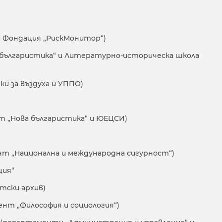
и Фондация „РискМонитор“)
а българистика“ и Литературно-историческа школа
ки за въздуха и УППО)
нт „Нова българистика“ и ЮЕЦСИ)
нт „Национална и международна сигурност“)
ция“
тски архив)
нт „Философия и социология“)