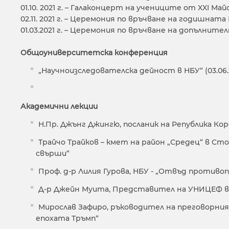
01.10. 2021 г. – Галаконцерт на учениците от XXI Ма
02.11. 2021 г. – Церемония по връчване на годишна
01.03.2021 г. – Церемония по връчване на допълнит
Общоуниверситетска конференция
„Научноизследователска дейност в НБУ“ (03.06.2
Академични лекции
Н.Пр. Джънг Джингю, посланик на Република Кор
Трайчо Трайков – кмет на район „Средец“ в Сто
свърши“
Проф. д-р Лилия Гурова, НБУ - „Отвъд противо
Д-р Джейн Муита, Представител на УНИЦЕФ в 
Мирослав Зафиро, ръководител на преговорния
епохата Тръмп“