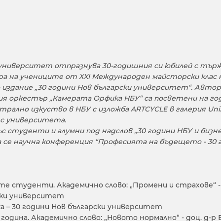
ки университет отпразнува 30-годишния си юбилей с тъ
а на учениците от XXI Международен майсторски клас на
здание „30 години Нов български университет“. Автор н
ния оркестър „Камерата Орфика НБУ“ са посветени на
ално изкуство в НБУ с изложба ARTCYCLE в галерия Uni
 с университета.
 студенти и алумни под надслов „30 години НБУ и бизне
 се научна конференция “Професията на бъдещето - 30 г
те студенти. Академично слово: „Промени и страхове“ - гл
рски университет
рка – 30 години Нов български университет
22 година. Академично слово: „Новото нормално“ - доц. д-