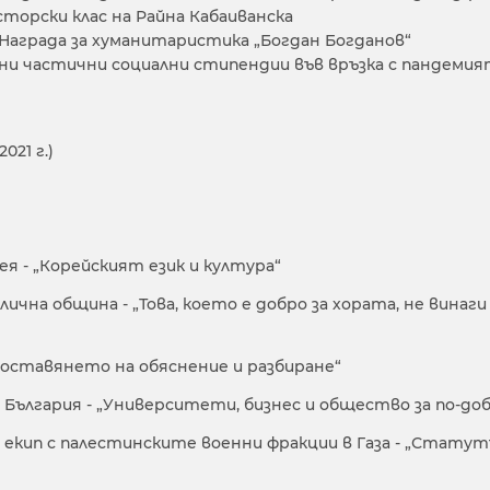
йсторски клас на Райна Кабаиванска
та Награда за хуманитаристика „Богдан Богданов“
елни частични социални стипендии във връзка с пандемия
021 г.)
ея - „Корейският език и култура“
лична община - „Това, което е добро за хората, не винаг
поставянето на обяснение и разбиране“
България - „Университети, бизнес и общество за по-до
 екип с палестинските военни фракции в Газа - „Статут